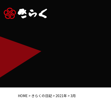
HOME
>
きらくの日記
>
2021年
>
3月