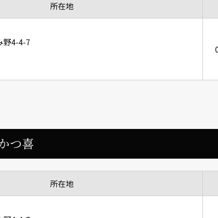
所在地
4-4-7
N かつ喜
所在地