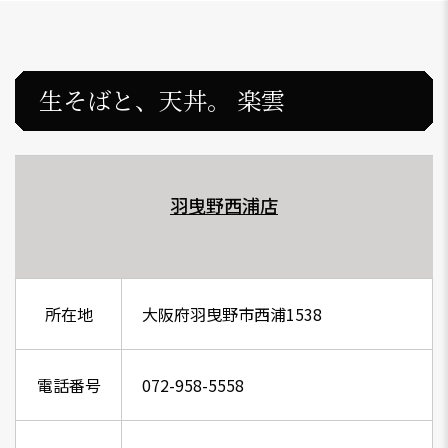
生そばと、天丼。 楽雲
羽曳野西浦店
大阪府羽曳野市西浦1538
072-958-5558