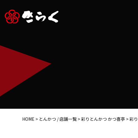
HOME
>
とんかつ / 店舗一覧
>
彩りとんかつ かつ喜亭
>
彩り